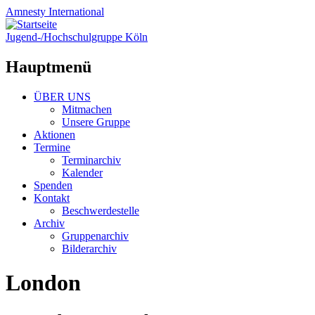
Amnesty
International
Jugend-/Hochschulgruppe Köln
Hauptmenü
Zum
ÜBER UNS
Inhalt
Mitmachen
springen
Unsere Gruppe
Aktionen
Termine
Terminarchiv
Kalender
Spenden
Kontakt
Beschwerdestelle
Archiv
Gruppenarchiv
Bilderarchiv
London