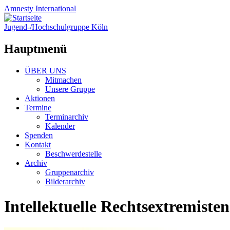
Amnesty
International
Jugend-/Hochschulgruppe Köln
Hauptmenü
Zum
ÜBER UNS
Inhalt
Mitmachen
springen
Unsere Gruppe
Aktionen
Termine
Terminarchiv
Kalender
Spenden
Kontakt
Beschwerdestelle
Archiv
Gruppenarchiv
Bilderarchiv
Intellektuelle Rechtsextremiste