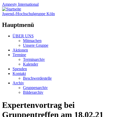
Amnesty
International
Jugend-/Hochschulgruppe Köln
Hauptmenü
Zum
ÜBER UNS
Inhalt
Mitmachen
springen
Unsere Gruppe
Aktionen
Termine
Terminarchiv
Kalender
Spenden
Kontakt
Beschwerdestelle
Archiv
Gruppenarchiv
Bilderarchiv
Expertenvortrag bei
Gruppentreffen am 18.02.21