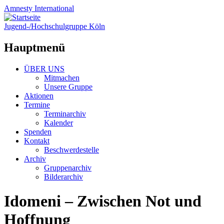
Amnesty
International
Jugend-/Hochschulgruppe Köln
Hauptmenü
Zum
ÜBER UNS
Inhalt
Mitmachen
springen
Unsere Gruppe
Aktionen
Termine
Terminarchiv
Kalender
Spenden
Kontakt
Beschwerdestelle
Archiv
Gruppenarchiv
Bilderarchiv
Idomeni – Zwischen Not und
Hoffnung